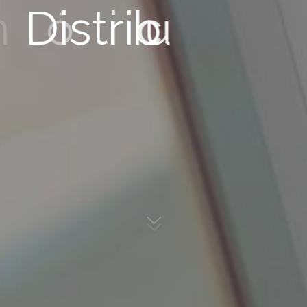
i
ó
n