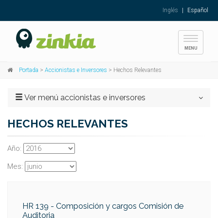
Inglés
|
Español
Toggle
MENU
navigati
Portada
>
Accionistas e Inversores
> Hechos Relevantes
Ver menú accionistas e inversores
HECHOS RELEVANTES
Año:
Mes:
HR 139 - Composición y cargos Comisión de
Auditoria