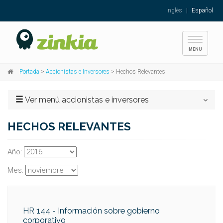
Inglés
|
Español
Toggle
MENU
navigati
Portada
>
Accionistas e Inversores
> Hechos Relevantes
Ver menú accionistas e inversores
HECHOS RELEVANTES
Año:
Mes:
HR 144 - Información sobre gobierno
corporativo