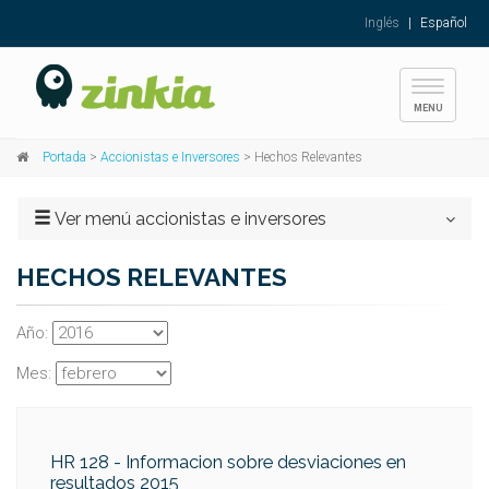
Inglés
|
Español
Toggle
MENU
navigati
Portada
>
Accionistas e Inversores
> Hechos Relevantes
Ver menú accionistas e inversores
HECHOS RELEVANTES
Año:
Mes:
HR 128 - Informacion sobre desviaciones en
resultados 2015