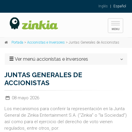
Inglés
|
Español
Toggle
MENU
navigati
Portada
>
Accionistas e Inversores
> Juntas Generales de Accionistas
Ver menú accionistas e inversores
JUNTAS GENERALES DE
ACCIONISTAS
08 mayo 2026
Los mecanismos para conferir la representación en la Junta
General de Zinkia Entertainment S.A. (“Zinkia” o “la Sociedad”)
así como para el ejercicio del derecho de voto vienen
regulados¸ entre otros¸ por: