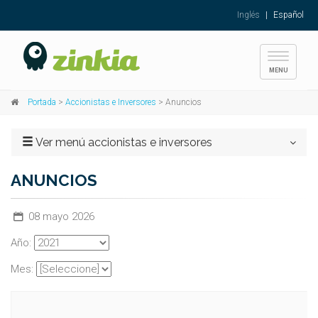
Inglés
|
Español
Toggle
MENU
navigati
Portada
>
Accionistas e Inversores
> Anuncios
Ver menú accionistas e inversores
ANUNCIOS
08 mayo 2026
Año:
Mes: