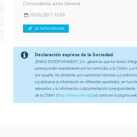
Convocatoria Junta General
10/05/2017 15:53
Ver hecho relevante
Declaración expresa de la Sociedad
ZINKIA ENTERTAINMENT, S.A. garantiza que los textos íntegr
corresponden exactamente con los remitidos a la CNMV, y al M
por aquélla. No obstante, por cuestiones técnicas y/o admini
o publicarse la información en diferentes apartados, en funci
relevantes y la información o documentación correspondiente,
de la CNMV (
http://www.cnmv.es
) así como en la página we