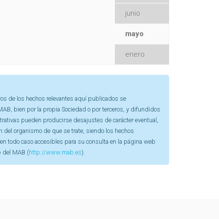
junio
mayo
enero
os de los hechos relevantes aquí publicados se
AB, bien por la propia Sociedad o por terceros, y difundidos
strativas pueden producirse desajustes de carácter eventual,
ón del organismo de que se trate, siendo los hechos
 en todo caso accesibles para su consulta en la página web
b del MAB (
http://www.mab.es
).