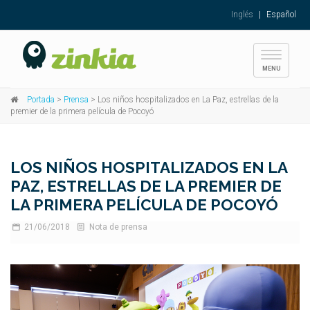
Inglés
|
Español
Toggle
MENU
navigati
Portada
>
Prensa
> Los niños hospitalizados en La Paz, estrellas de la
premier de la primera película de Pocoyó
LOS NIÑOS HOSPITALIZADOS EN LA
PAZ, ESTRELLAS DE LA PREMIER DE
LA PRIMERA PELÍCULA DE POCOYÓ
21/06/2018
Nota de prensa